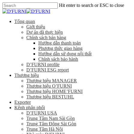
Hit enter to search or ESC to close
Tổng quan
Giới thiệu
Dự án đã thực hiện
Chính sách bán hàng
Hướng dẫn thanh toán
Phương thức giao hàng
Hướng dẫn sử dụng nội thất
Chính sách bảo hành
D’FURNI profile
D’FURNI ESG report
Thương hiệu
Thương hiệu MANAGER
Thương hiệu O’FURNI
Thương hiệu HOME’FURNI
Thương hiệu BESTUHL
Exporter
Kênh phân phối
D’FURNI USA
Trung Tâm Nam Sài Gòn
Trung Tâm Đông Sài Gòn
Trung Tâm Hà Nội