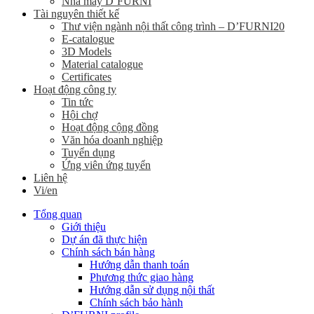
Nhà máy D’FURNI
Tài nguyên thiết kế
Thư viện ngành nội thất công trình – D’FURNI20
E-catalogue
3D Models
Material catalogue
Certificates
Hoạt động công ty
Tin tức
Hội chợ
Hoạt động cộng đồng
Văn hóa doanh nghiệp
Tuyển dụng
Ứng viên ứng tuyển
Liên hệ
Vi/en
Tổng quan
Giới thiệu
Dự án đã thực hiện
Chính sách bán hàng
Hướng dẫn thanh toán
Phương thức giao hàng
Hướng dẫn sử dụng nội thất
Chính sách bảo hành