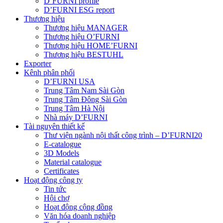
D’FURNI profile
D’FURNI ESG report
Thương hiệu
Thương hiệu MANAGER
Thương hiệu O’FURNI
Thương hiệu HOME’FURNI
Thương hiệu BESTUHL
Exporter
Kênh phân phối
D’FURNI USA
Trung Tâm Nam Sài Gòn
Trung Tâm Đông Sài Gòn
Trung Tâm Hà Nội
Nhà máy D’FURNI
Tài nguyên thiết kế
Thư viện ngành nội thất công trình – D’FURNI20
E-catalogue
3D Models
Material catalogue
Certificates
Hoạt động công ty
Tin tức
Hội chợ
Hoạt động cộng đồng
Văn hóa doanh nghiệp