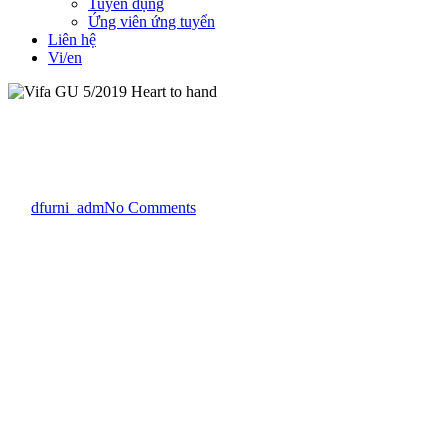
Tuyển dụng
Ứng viên ứng tuyển
Liên hệ
Vi/en
Hội chợ
Vifa GU 5/2019 Heart to hand
By
dfurni_adm
No Comments