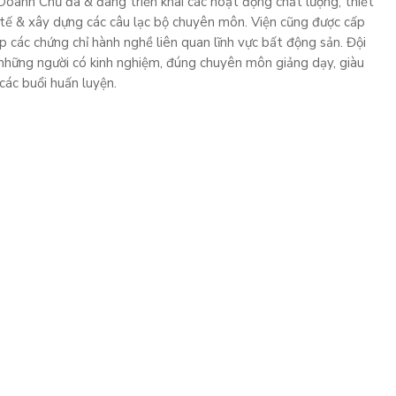
oanh Chủ đã & đang triển khai các hoạt động chất lượng, thiết
c tế & xây dựng các câu lạc bộ chuyên môn. Viện cũng được cấp
p các chứng chỉ hành nghề liên quan lĩnh vực bất động sản. Đội
những người có kinh nghiệm, đúng chuyên môn giảng dạy, giàu
các buổi huấn luyện.