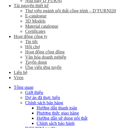
Nhà máy D’FURNI
Tài nguyên thiết kế
Thư viện ngành nội thất công trình – D’FURNI20
E-catalogue
3D Models
Material catalogue
Certificates
Hoạt động công ty
Tin tức
Hội chợ
Hoạt động cộng đồng
Văn hóa doanh nghiệp
Tuyển dụng
Ứng viên ứng tuyển
Liên hệ
Vi/en
Tổng quan
Giới thiệu
Dự án đã thực hiện
Chính sách bán hàng
Hướng dẫn thanh toán
Phương thức giao hàng
Hướng dẫn sử dụng nội thất
Chính sách bảo hành