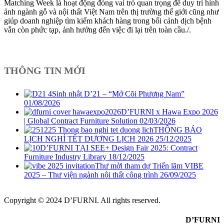
Matching Week là hoạt động đóng vai trò quan trọng để duy trì hình
ảnh ngành gỗ và nội thất Việt Nam trên thị trường thế giới cũng như
giúp doanh nghiệp tìm kiếm khách hàng trong bối cảnh dịch bệnh
vẫn còn phức tạp, ảnh hưởng đến việc đi lại trên toàn cầu./.
THÔNG TIN MỚI
Sinh nhật D’21 – “Mở Cõi Phương Nam”
01/08/2026
D’FURNI x Hawa Expo 2026
| Global Contract Furniture Solution
02/03/2026
THÔNG BÁO
LỊCH NGHỈ TẾT DƯƠNG LỊCH 2026
25/12/2025
D’FURNI TẠI SEE+ Design Fair 2025: Contract
Furniture Industry Library
18/12/2025
Thư mời tham dự Triển lãm VIBE
2025 – Thư viện ngành nội thất công trình
26/09/2025
Copyright © 2024 D’FURNI. All rights reserved.
D’FURNI