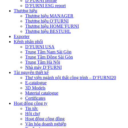
D’FURNI profile
D’FURNI ESG report
Thương hiệu
Thương hiệu MANAGER
Thương hiệu O’FURNI
Thương hiệu HOME’FURNI
Thương hiệu BESTUHL
Exporter
Kênh phân phối
D’FURNI USA
Trung Tâm Nam Sài Gòn
Trung Tâm Đông Sài Gòn
Trung Tâm Hà Nội
Nhà máy D’FURNI
Tài nguyên thiết kế
Thư viện ngành nội thất công trình – D’FURNI20
E-catalogue
3D Models
Material catalogue
Certificates
Hoạt động công ty
Tin tức
Hội chợ
Hoạt động cộng đồng
Văn hóa doanh nghiệp