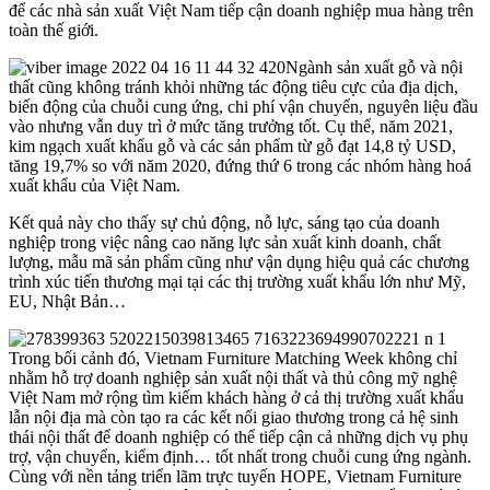
để các nhà sản xuất Việt Nam tiếp cận doanh nghiệp mua hàng trên
toàn thế giới.
Ngành sản xuất gỗ và nội
thất cũng không tránh khỏi những tác động tiêu cực của địa dịch,
biến động của chuỗi cung ứng, chi phí vận chuyển, nguyên liệu đầu
vào nhưng vẫn duy trì ở mức tăng trưởng tốt. Cụ thể, năm 2021,
kim ngạch xuất khẩu gỗ và các sản phẩm từ gỗ đạt 14,8 tỷ USD,
tăng 19,7% so với năm 2020, đứng thứ 6 trong các nhóm hàng hoá
xuất khẩu của Việt Nam.
Kết quả này cho thấy sự chủ động, nỗ lực, sáng tạo của doanh
nghiệp trong việc nâng cao năng lực sản xuất kinh doanh, chất
lượng, mẫu mã sản phẩm cũng như vận dụng hiệu quả các chương
trình xúc tiến thương mại tại các thị trường xuất khẩu lớn như Mỹ,
EU, Nhật Bản…
Trong bối cảnh đó, Vietnam Furniture Matching Week không chỉ
nhằm hỗ trợ doanh nghiệp sản xuất nội thất và thủ công mỹ nghệ
Việt Nam mở rộng tìm kiếm khách hàng ở cả thị trường xuất khẩu
lẫn nội địa mà còn tạo ra các kết nối giao thương trong cả hệ sinh
thái nội thất để doanh nghiệp có thể tiếp cận cả những dịch vụ phụ
trợ, vận chuyển, kiểm định… tốt nhất trong chuỗi cung ứng ngành.
Cùng với nền tảng triển lãm trực tuyến HOPE, Vietnam Furniture