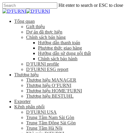
Hit enter to search or ESC to close
Tổng quan
Giới thiệu
Dự án đã thực hiện
Chính sách bán hàng
Hướng dẫn thanh toán
Phương thức giao hàng
Hướng dẫn sử dụng nội thất
Chính sách bảo hành
D’FURNI profile
D’FURNI ESG report
Thương hiệu
Thương hiệu MANAGER
Thương hiệu O’FURNI
Thương hiệu HOME’FURNI
Thương hiệu BESTUHL
Exporter
Kênh phân phối
D’FURNI USA
Trung Tâm Nam Sài Gòn
Trung Tâm Đông Sài Gòn
Trung Tâm Hà Nội