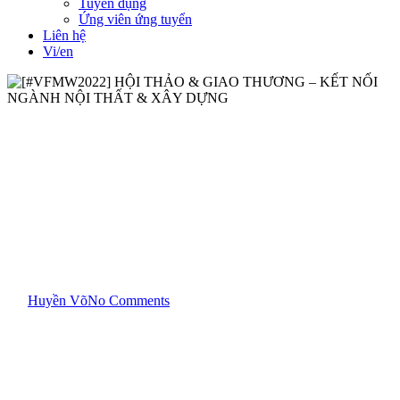
Tuyển dụng
Ứng viên ứng tuyển
Liên hệ
Vi/en
Hội chợ
Hoạt động cộng đồng
Tin tức
[#VFMW2022] HỘI THẢO &
GIAO THƯƠNG – KẾT NỐI
NGÀNH NỘI THẤT & XÂY
DỰNG
By
Huyền Võ
No Comments