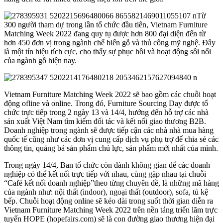
Từ
300 người tham dự trong lần tổ chức đầu tiên, Vietnam Furniture
Matching Week 2022 đang quy tụ được hơn 800 đại diện đến từ
hơn 450 đơn vị trong ngành chế biến gỗ và thủ công mỹ nghệ. Đây
là một tín hiệu tích cực, cho thấy sự phục hồi và hoạt động sôi nổi
của ngành gỗ hiện nay.
Vietnam Furniture Matching Week 2022 sẽ bao gồm các chuỗi hoạt
động ofline và online. Trong đó, Furniture Sourcing Day được tổ
chức trực tiếp trong 2 ngày 13 và 14/4, hướng đến hỗ trợ các nhà
sản xuất Việt Nam tìm kiếm đối tác và kết nối giao thương B2B.
Doanh nghiệp trong ngành sẽ được tiếp cận các nhà nhà mua hàng
quốc tế cũng như các đơn vị cung cấp dịch vụ phụ trợ để chia sẻ các
thông tin, quảng bá sản phẩm chủ lực, sản phẩm mới nhất của mình.
Trong ngày 14/4, Ban tổ chức còn dành không gian để các doanh
nghiệp có thể kết nối trực tiếp với nhau, cùng gặp nhau tại chuỗi
“Café kết nối doanh nghiệp”theo từng chuyên đề, là những mã hàng
của ngành như: nội thất (indoor), ngoại thất (outdoor), sofa, tủ kệ
bếp. Chuỗi hoạt động online sẽ kéo dài trong suốt thời gian diễn ra
Vietnam Furniture Matching Week 2022 trên nền tảng triển lãm trực
tuyến HOPE (hopefairs.com) sẽ là con đường giao thương hiện đại