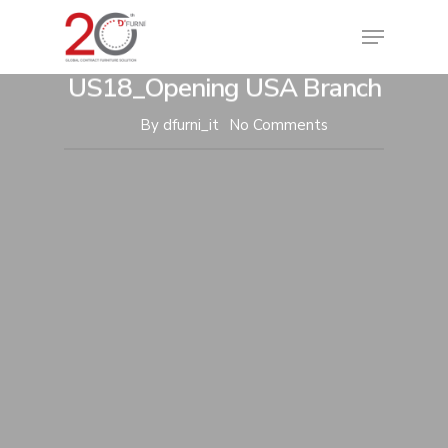
Văn hóa doanh nghiệp
Teambuilding:
US18_Opening USA Branch
By
dfurni_it
No Comments