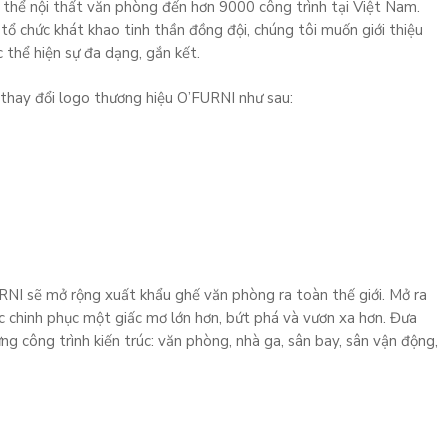
hể nội thất văn phòng đến hơn 9000 công trình tại Việt Nam.
ổ chức khát khao tinh thần đồng đội, chúng tôi muốn giới thiệu
 thể hiện sự đa dạng, gắn kết.
thay đổi logo thương hiệu O’FURNI như sau:
RNI sẽ mở rộng xuất khẩu ghế văn phòng ra toàn thế giới. Mở ra
 chinh phục một giấc mơ lớn hơn, bứt phá và vươn xa hơn. Đưa
g công trình kiến trúc: văn phòng, nhà ga, sân bay, sân vận động,