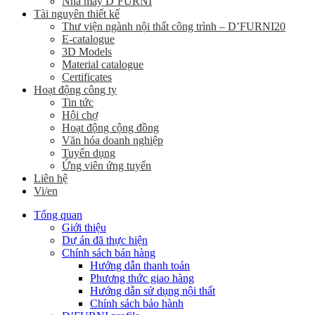
Nhà máy D’FURNI
Tài nguyên thiết kế
Thư viện ngành nội thất công trình – D’FURNI20
E-catalogue
3D Models
Material catalogue
Certificates
Hoạt động công ty
Tin tức
Hội chợ
Hoạt động cộng đồng
Văn hóa doanh nghiệp
Tuyển dụng
Ứng viên ứng tuyển
Liên hệ
Vi/en
Tổng quan
Giới thiệu
Dự án đã thực hiện
Chính sách bán hàng
Hướng dẫn thanh toán
Phương thức giao hàng
Hướng dẫn sử dụng nội thất
Chính sách bảo hành