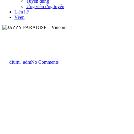
Tuyển dụng
Ứng viên ứng tuyển
Liên hệ
Vi/en
Dự án
Băng chờ công cộng
JAZZY PARADISE – Vincom
By
dfurni_adm
No Comments