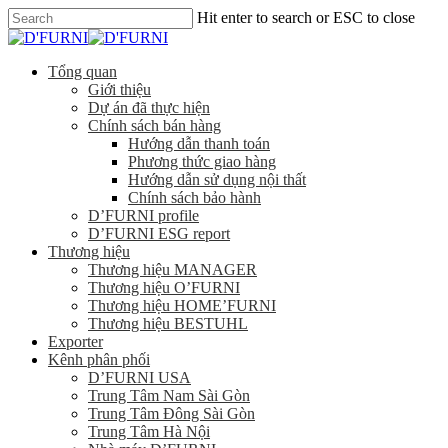
Hit enter to search or ESC to close
Tổng quan
Giới thiệu
Dự án đã thực hiện
Chính sách bán hàng
Hướng dẫn thanh toán
Phương thức giao hàng
Hướng dẫn sử dụng nội thất
Chính sách bảo hành
D’FURNI profile
D’FURNI ESG report
Thương hiệu
Thương hiệu MANAGER
Thương hiệu O’FURNI
Thương hiệu HOME’FURNI
Thương hiệu BESTUHL
Exporter
Kênh phân phối
D’FURNI USA
Trung Tâm Nam Sài Gòn
Trung Tâm Đông Sài Gòn
Trung Tâm Hà Nội