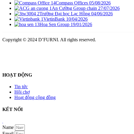
Compass Offices
05/08/2026
An Cường Group chain
27/07/2026
Trường Đại học Lạc Hồng
04/06/2026
VietinBank
10/04/2026
Hoa Sen Group
19/01/2026
Copyright © 2024 D’FURNI. All rights reserved.
HOẠT ĐỘNG
Tin tức
Hội chợ
Hoạt động cộng đồng
KẾT NỐI
shbet
Thẩm Mỹ Sen
Trị mụn
Name
Email