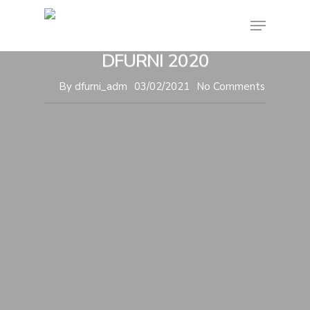
Tin tức
Văn hóa doanh nghiệp
Giỗ Tổ và Year End Party
DFURNI 2020
By
dfurni_adm
03/02/2021
No Comments