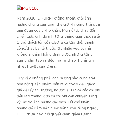
Năm 2020, D’FURNI không thoát khỏi ảnh
hưởng chung của toàn thế giới khi cùng
trải qua
giai đoạn covid
khó khăn. Mọi nỗ lực thay đổi
chiến lược kinh doanh từng tháng qua thực sự là
1 thử thách lớn của CEO & cả tập thể, thành
công/thất bại lệ thuộc rất nhiều yếu tố mà
không ai dám khẳng định trước, nhưng
t
ừng
sản phẩm tạo ra đều mang theo 1 trái tim
nhiệt huyết của D’ers
.
Tuy vậy, không phải con đường nào cũng trải
hoa hồng, sản phẩm bán ra vì covid đều giảm
giá để lấy thị trường, ngược lại tất cả các chi phí
đều leo thang, đơn cử chi phí vận chuyển tăng
kỷ lục do ảnh hưởng đại dịch. Dù khó khăn,
nhưng để
đảm bảo cuộc sống cho từng người
,
BGĐ
chưa bao giờ quyết định giảm lương
.