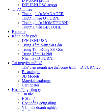
D’FURNI profile
D’FURNI ESG report
Thương hiệu
Thương hiệu MANAGER
Thương hiệu O’FURNI
Thương hiệu HOME’FURNI
Thương hiệu BESTUHL
Exporter
Kênh phân phối
D’FURNI USA
Trung Tâm Nam Sài Gòn
Trung Tâm Đông Sài Gòn
Trung Tâm Hà Nội
Nhà máy D’FURNI
Tài nguyên thiết kế
Thư viện ngành nội thất công trình – D’FURNI20
E-catalogue
3D Models
Material catalogue
Certificates
Hoạt động công ty
Tin tức
Hội chợ
Hoạt động cộng đồng
Văn hóa doanh nghiệp