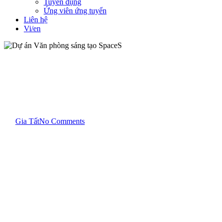
Tuyển dụng
Ứng viên ứng tuyển
Liên hệ
Vi/en
Dự án
Office - Văn phòng
Dự án Văn phòng sáng tạo
SpaceS
By
Gia Tất
No Comments