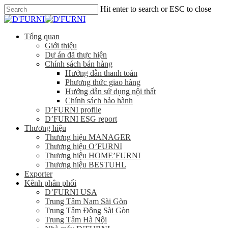
Hit enter to search or ESC to close
Tổng quan
Giới thiệu
Dự án đã thực hiện
Chính sách bán hàng
Hướng dẫn thanh toán
Phương thức giao hàng
Hướng dẫn sử dụng nội thất
Chính sách bảo hành
D’FURNI profile
D’FURNI ESG report
Thương hiệu
Thương hiệu MANAGER
Thương hiệu O’FURNI
Thương hiệu HOME’FURNI
Thương hiệu BESTUHL
Exporter
Kênh phân phối
D’FURNI USA
Trung Tâm Nam Sài Gòn
Trung Tâm Đông Sài Gòn
Trung Tâm Hà Nội