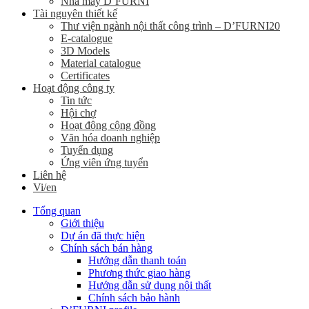
Nhà máy D’FURNI
Tài nguyên thiết kế
Thư viện ngành nội thất công trình – D’FURNI20
E-catalogue
3D Models
Material catalogue
Certificates
Hoạt động công ty
Tin tức
Hội chợ
Hoạt động cộng đồng
Văn hóa doanh nghiệp
Tuyển dụng
Ứng viên ứng tuyển
Liên hệ
Vi/en
Tổng quan
Giới thiệu
Dự án đã thực hiện
Chính sách bán hàng
Hướng dẫn thanh toán
Phương thức giao hàng
Hướng dẫn sử dụng nội thất
Chính sách bảo hành