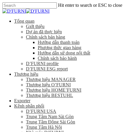
Hit enter to search or ESC to close
Tổng quan
Giới thiệu
Dự án đã thực hiện
Chính sách bán hàng
Hướng dẫn thanh toán
Phương thức giao hàng
Hướng dẫn sử dụng nội thất
Chính sách bảo hành
D’FURNI profile
D’FURNI ESG report
Thương hiệu
Thương hiệu MANAGER
Thương hiệu O’FURNI
Thương hiệu HOME’FURNI
Thương hiệu BESTUHL
Exporter
Kênh phân phối
D’FURNI USA
Trung Tâm Nam Sài Gòn
Trung Tâm Đông Sài Gòn
Trung Tâm Hà Nội