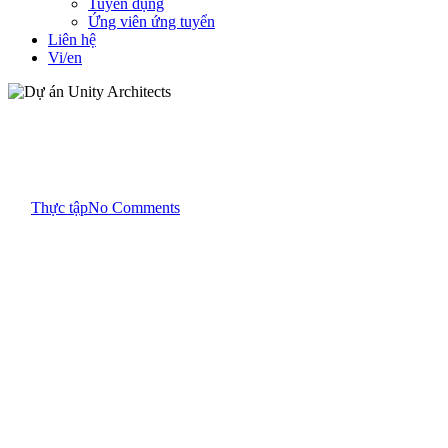
Tuyển dụng
Ứng viên ứng tuyển
Liên hệ
Vi/en
Dự án
Office - Văn phòng
Dự án Unity Architects
By
Thực tập
No Comments