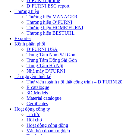
D’FURNI profile
D’FURNI ESG report
Thương hiệu
Thương hiệu MANAGER
Thương hiệu O’FURNI
Thương hiệu HOME’FURNI
Thương hiệu BESTUHL
Exporter
Kênh phân phối
D’FURNI USA
Trung Tâm Nam Sài Gòn
Trung Tâm Đông Sài Gòn
Trung Tâm Hà Nội
Nhà máy D’FURNI
Tài nguyên thiết kế
Thư viện ngành nội thất công trình – D’FURNI20
E-catalogue
3D Models
Material catalogue
Certificates
Hoạt động công ty
Tin tức
Hội chợ
Hoạt động cộng đồng
Văn hóa doanh nghiệp