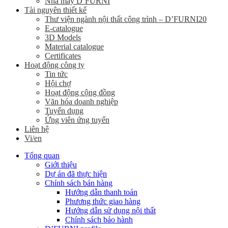
Nhà máy D’FURNI
Tài nguyên thiết kế
Thư viện ngành nội thất công trình – D’FURNI20
E-catalogue
3D Models
Material catalogue
Certificates
Hoạt động công ty
Tin tức
Hội chợ
Hoạt động cộng đồng
Văn hóa doanh nghiệp
Tuyển dụng
Ứng viên ứng tuyển
Liên hệ
Vi/en
Tổng quan
Giới thiệu
Dự án đã thực hiện
Chính sách bán hàng
Hướng dẫn thanh toán
Phương thức giao hàng
Hướng dẫn sử dụng nội thất
Chính sách bảo hành