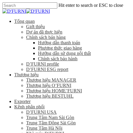
Hit enter to search or ESC to close
Tổng quan
Giới thiệu
Dự án đã thực hiện
Chính sách bán hàng
Hướng dẫn thanh toán
Phương thức giao hàng
Hướng dẫn sử dụng nội thất
Chính sách bảo hành
D’FURNI profile
D’FURNI ESG report
Thương hiệu
Thương hiệu MANAGER
Thương hiệu O’FURNI
Thương hiệu HOME’FURNI
Thương hiệu BESTUHL
Exporter
Kênh phân phối
D’FURNI USA
Trung Tâm Nam Sài Gòn
Trung Tâm Đông Sài Gòn
Trung Tâm Hà Nội