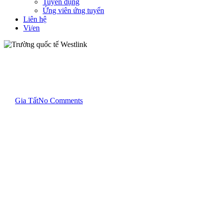
Tuyển dụng
Ứng viên ứng tuyển
Liên hệ
Vi/en
Education - Giáo dục
Băng chờ công cộng
Dự án
Trường quốc tế Westlink
By
Gia Tất
No Comments