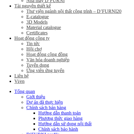
Nhà máy D’FURNI
Tài nguyên thiết kế
Thư viện ngành nội thất công trình – D’FURNI20
E-catalogue
3D Models
Material catalogue
Certificates
Hoạt động công ty
Tin tức
Hội chợ
Hoạt động cộng đồng
Văn hóa doanh nghiệp
Tuyển dụng
Ứng viên ứng tuyển
Liên hệ
Vi/en
Tổng quan
Giới thiệu
Dự án đã thực hiện
Chính sách bán hàng
Hướng dẫn thanh toán
Phương thức giao hàng
Hướng dẫn sử dụng nội thất
Chính sách bảo hành