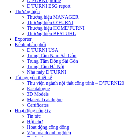
D’FURNI profile
D’FURNI ESG report
Thương hiệu
Thương hiệu MANAGER
Thương hiệu O’FURNI
Thương hiệu HOME’FURNI
Thương hiệu BESTUHL
Exporter
Kênh phân phối
D’FURNI USA
Trung Tâm Nam Sài Gòn
Trung Tâm Đông Sài Gòn
Trung Tâm Hà Nội
Nhà máy D’FURNI
Tài nguyên thiết kế
Thư viện ngành nội thất công trình – D’FURNI20
E-catalogue
3D Models
Material catalogue
Certificates
Hoạt động công ty
Tin tức
Hội chợ
Hoạt động cộng đồng
Văn hóa doanh nghiệp