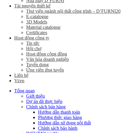
Nhà máy D’FURNI
Tài nguyên thiết kế
Thư viện ngành nội thất công trình – D’FURNI20
E-catalogue
3D Models
Material catalogue
Certificates
Hoạt động công ty
Tin tức
Hội chợ
Hoạt động cộng đồng
Văn hóa doanh nghiệp
Tuyển dụng
Ứng viên ứng tuyển
Liên hệ
Vi/en
Tổng quan
Giới thiệu
Dự án đã thực hiện
Chính sách bán hàng
Hướng dẫn thanh toán
Phương thức giao hàng
Hướng dẫn sử dụng nội thất
Chính sách bảo hành