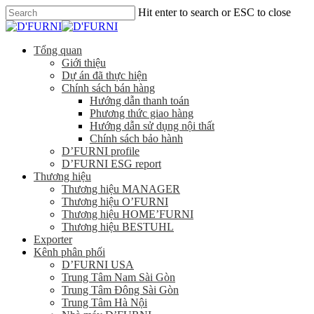
Hit enter to search or ESC to close
Tổng quan
Giới thiệu
Dự án đã thực hiện
Chính sách bán hàng
Hướng dẫn thanh toán
Phương thức giao hàng
Hướng dẫn sử dụng nội thất
Chính sách bảo hành
D’FURNI profile
D’FURNI ESG report
Thương hiệu
Thương hiệu MANAGER
Thương hiệu O’FURNI
Thương hiệu HOME’FURNI
Thương hiệu BESTUHL
Exporter
Kênh phân phối
D’FURNI USA
Trung Tâm Nam Sài Gòn
Trung Tâm Đông Sài Gòn
Trung Tâm Hà Nội