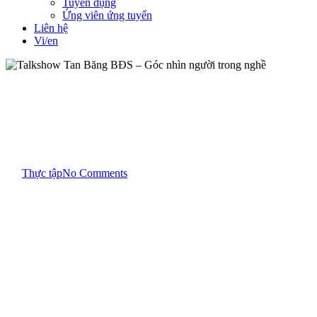
Tuyển dụng
Ứng viên ứng tuyển
Liên hệ
Vi/en
Tin tức
Talkshow Tan Băng BĐS – Góc
nhìn người trong nghề
By
Thực tập
No Comments