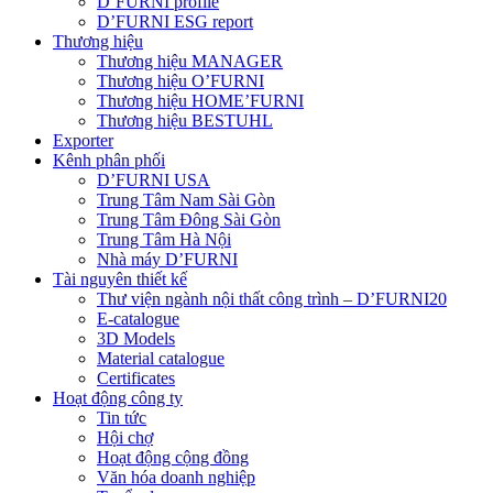
D’FURNI profile
D’FURNI ESG report
Thương hiệu
Thương hiệu MANAGER
Thương hiệu O’FURNI
Thương hiệu HOME’FURNI
Thương hiệu BESTUHL
Exporter
Kênh phân phối
D’FURNI USA
Trung Tâm Nam Sài Gòn
Trung Tâm Đông Sài Gòn
Trung Tâm Hà Nội
Nhà máy D’FURNI
Tài nguyên thiết kế
Thư viện ngành nội thất công trình – D’FURNI20
E-catalogue
3D Models
Material catalogue
Certificates
Hoạt động công ty
Tin tức
Hội chợ
Hoạt động cộng đồng
Văn hóa doanh nghiệp