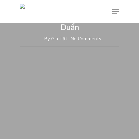
Dự án
Office - Văn phòng
Dự án KTS Trần Hữu Minh
Duẩn
By
Gia Tất
No Comments