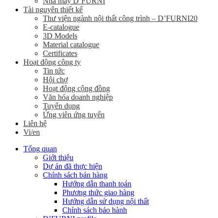
Nhà máy D’FURNI
Tài nguyên thiết kế
Thư viện ngành nội thất công trình – D’FURNI20
E-catalogue
3D Models
Material catalogue
Certificates
Hoạt động công ty
Tin tức
Hội chợ
Hoạt động cộng đồng
Văn hóa doanh nghiệp
Tuyển dụng
Ứng viên ứng tuyển
Liên hệ
Vi/en
Tổng quan
Giới thiệu
Dự án đã thực hiện
Chính sách bán hàng
Hướng dẫn thanh toán
Phương thức giao hàng
Hướng dẫn sử dụng nội thất
Chính sách bảo hành