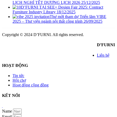
LỊCH NGHỈ TẾT DƯƠNG LỊCH 2026
25/12/2025
D’FURNI TẠI SEE+ Design Fair 2025: Contract
Furniture Industry Library
18/12/2025
Thư mời tham dự Triển lãm VIBE
2025 – Thư viện ngành nội thất công trình
26/09/2025
Copyright © 2024 D’FURNI. All rights reserved.
D’FURNI
Liên hệ
HOẠT ĐỘNG
Tin tức
Hội chợ
Hoạt động cộng đồng
KẾT NỐI
shbet
Thẩm Mỹ Sen
Trị mụn
Name
Email