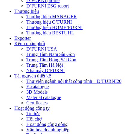
D’FURNI profile
D’FURNI ESG report
Thương hiệu
Thương hiệu MANAGER
Thương hiệu O’FURNI
Thương hiệu HOME’FURNI
Thương hiệu BESTUHL
Exporter
Kênh phân phối
D’FURNI USA
Trung Tâm Nam Sài Gòn
Trung Tâm Đông Sài Gòn
Trung Tâm Hà Nội
Nhà máy D’FURNI
Tài nguyên thiết kế
Thư viện ngành nội thất công trình – D’FURNI20
E-catalogue
3D Models
Material catalogue
Certificates
Hoạt động công ty
Tin tức
Hội chợ
Hoạt động cộng đồng
Văn hóa doanh nghiệp