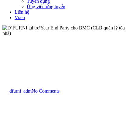
Tuyển dụng
Ứng viên ứng tuyển
Liên hệ
Vi/en
Tin tức
D’FURNI tài trợ Year End
Party cho BMC (CLB quản lý
tòa nhà)
By
dfurni_adm
No Comments