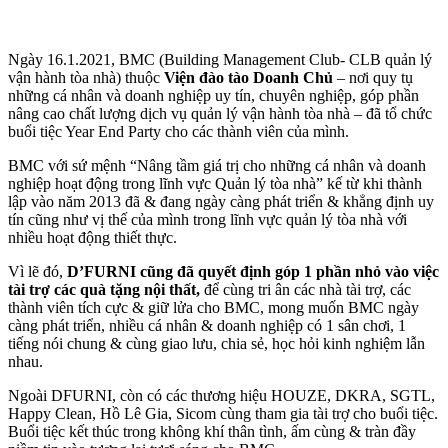
Ngày 16.1.2021, BMC (Building Management Club- CLB quản lý
vận hành tòa nhà) thuộc
Viện đào tào Doanh Chủ
– nơi quy tụ
những cá nhân và doanh nghiệp uy tín, chuyên nghiệp, góp phần
nâng cao chất lượng dịch vụ quản lý vận hành tòa nhà – đã tổ chức
buổi tiệc Year End Party cho các thành viên của mình.
BMC với sứ mệnh “Nâng tầm giá trị cho những cá nhân và doanh
nghiệp hoạt động trong lĩnh vực Quản lý tòa nhà” kế từ khi thành
lập vào năm 2013 đã & đang ngày càng phát triển & khẳng định uy
tín cũng như vị thế của mình trong lĩnh vực quản lý tòa nhà với
nhiều hoạt động thiết thực.
Vì lẽ đó,
D’FURNI cũng đã quyết định góp 1 phần nhỏ vào việc
tài trợ các quà tặng nội thất,
để cùng tri ân các nhà tài trợ, các
thành viên tích cực & giữ lửa cho BMC, mong muốn BMC ngày
càng phát triển, nhiều cá nhân & doanh nghiệp có 1 sân chơi, 1
tiếng nói chung & cùng giao lưu, chia sẻ, học hỏi kinh nghiệm lẫn
nhau.
Ngoài DFURNI, còn có các thương hiệu HOUZE, DKRA, SGTL,
Happy Clean, Hồ Lê Gia, Sicom cùng tham gia tài trợ cho buổi tiệc.
Buổi tiệc kết thúc trong không khí thân tình, ấm cùng & tràn đầy