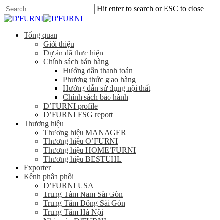
Hit enter to search or ESC to close
Tổng quan
Giới thiệu
Dự án đã thực hiện
Chính sách bán hàng
Hướng dẫn thanh toán
Phương thức giao hàng
Hướng dẫn sử dụng nội thất
Chính sách bảo hành
D’FURNI profile
D’FURNI ESG report
Thương hiệu
Thương hiệu MANAGER
Thương hiệu O’FURNI
Thương hiệu HOME’FURNI
Thương hiệu BESTUHL
Exporter
Kênh phân phối
D’FURNI USA
Trung Tâm Nam Sài Gòn
Trung Tâm Đông Sài Gòn
Trung Tâm Hà Nội