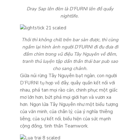
Dray Sap lên đèn là D’FURNI lên đồ quẩy
nightlife.
Thôi thì không chill trên bar sàn được, thì cùng
ngắm lại hình ảnh người D’FURNI đi đu đưa đi
đắm chìm trong vũ điệu Tây Nguyên về đêm,
tranh thủ luyện tập dần thần thái bar pub sao
cho sang chảnh.
Giữa núi rừng Tây Nguyên bạt ngàn, con người
D’FURNI tụ họp về đây, quây quần kết nối với
nhau, phá tan mọi rào cản, chinh phục một giấc
mơ lớn hơn, bứt phá mọi giới hạn và vươn xa
hơn. Ngọn lửa Tây Nguyên như một biểu tượng
của văn minh, của chân lý, của ý nghĩa thiêng
liêng, của sự kết nối, biểu hiện của sức mạnh
cộng đồng, tinh thần Teamwork.