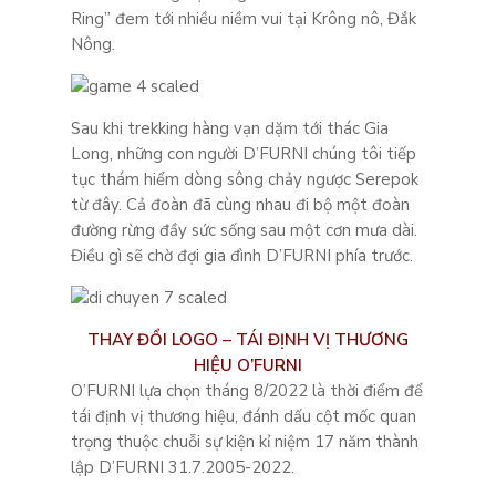
Ring” đem tới nhiều niềm vui tại Krông nô, Đắk
Nông.
Sau khi trekking hàng vạn dặm tới thác Gia
Long, những con người D’FURNI chúng tôi tiếp
tục thám hiểm dòng sông chảy ngược Serepok
từ đây. Cả đoàn đã cùng nhau đi bộ một đoàn
đường rừng đầy sức sống sau một cơn mưa dài.
Điều gì sẽ chờ đợi gia đình D’FURNI phía trước.
THAY ĐỔI LOGO – TÁI ĐỊNH VỊ THƯƠNG
HIỆU O’FURNI
O’FURNI lựa chọn tháng 8/2022 là thời điểm để
tái định vị thương hiệu, đánh dấu cột mốc quan
trọng thuộc chuỗi sự kiện kỉ niệm 17 năm thành
lập D’FURNI 31.7.2005-2022.