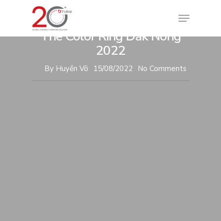
Tin tức
Văn hóa doanh nghiệp
D’FURNI Teambuilding –
The Color Ring Đăk Nông
2022
By
Huyền Võ
15/08/2022
No Comments