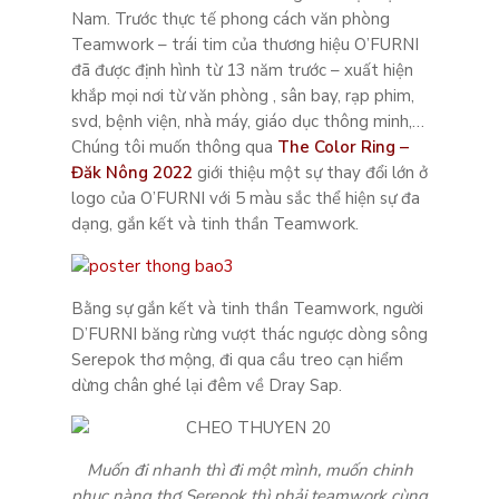
Nam. Trước thực tế phong cách văn phòng
Teamwork – trái tim của thương hiệu O’FURNI
đã được định hình từ 13 năm trước – xuất hiện
khắp mọi nơi từ văn phòng , sân bay, rạp phim,
svd, bệnh viện, nhà máy, giáo dục thông minh,…
Chúng tôi muốn thông qua
The Color Ring –
Đăk Nông 2022
giới thiệu một sự thay đổi lớn ở
logo của O’FURNI với 5 màu sắc thể hiện sự đa
dạng, gắn kết và tinh thần Teamwork.
Bằng sự gắn kết và tinh thần Teamwork, người
D’FURNI băng rừng vượt thác ngược dòng sông
Serepok thơ mộng, đi qua cầu treo cạn hiểm
dừng chân ghé lại đêm về Dray Sap.
Muốn đi nhanh thì đi một mình, muốn chinh
phục nàng thơ Serepok thì phải teamwork cùng