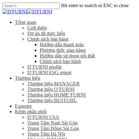
Hit enter to search or ESC to close
Tổng quan
Giới thiệu
Dự án đã thực hiện
Chính sách bán hàng
Hướng dẫn thanh toán
Phương thức giao hàng
Hướng dẫn sử dụng nội thất
Chính sách bảo hành
D’FURNI profile
D’FURNI ESG report
Thương hiệu
Thương hiệu MANAGER
Thương hiệu O’FURNI
Thương hiệu HOME’FURNI
Thương hiệu BESTUHL
Exporter
Kênh phân phối
D’FURNI USA
Trung Tâm Nam Sài Gòn
Trung Tâm Đông Sài Gòn
Trung Tâm Hà Nội