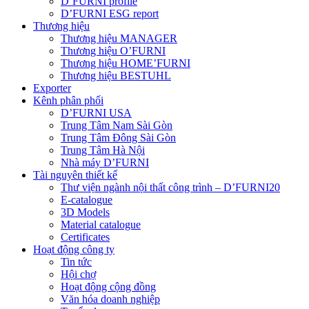
D’FURNI profile
D’FURNI ESG report
Thương hiệu
Thương hiệu MANAGER
Thương hiệu O’FURNI
Thương hiệu HOME’FURNI
Thương hiệu BESTUHL
Exporter
Kênh phân phối
D’FURNI USA
Trung Tâm Nam Sài Gòn
Trung Tâm Đông Sài Gòn
Trung Tâm Hà Nội
Nhà máy D’FURNI
Tài nguyên thiết kế
Thư viện ngành nội thất công trình – D’FURNI20
E-catalogue
3D Models
Material catalogue
Certificates
Hoạt động công ty
Tin tức
Hội chợ
Hoạt động cộng đồng
Văn hóa doanh nghiệp