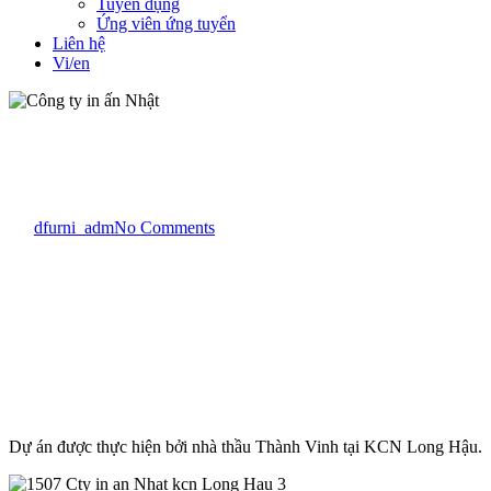
Tuyển dụng
Ứng viên ứng tuyển
Liên hệ
Vi/en
Dự án
Office - Văn phòng
Công ty in ấn Nhật
By
dfurni_adm
No Comments
Dự án được thực hiện bởi nhà thầu Thành Vinh tại KCN Long Hậu.