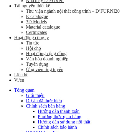
Nhà máy D’FURNI
Tài nguyên thiết kế
Thư viện ngành nội thất công trình – D’FURNI20
E-catalogue
3D Models
Material catalogue
Certificates
Hoạt động công ty
Tin tức
Hội chợ
Hoạt động cộng đồng
Văn hóa doanh nghiệp
Tuyển dụng
Ứng viên ứng tuyển
Liên hệ
Vi/en
Tổng quan
Giới thiệu
Dự án đã thực hiện
Chính sách bán hàng
Hướng dẫn thanh toán
Phương thức giao hàng
Hướng dẫn sử dụng nội thất
Chính sách bảo hành