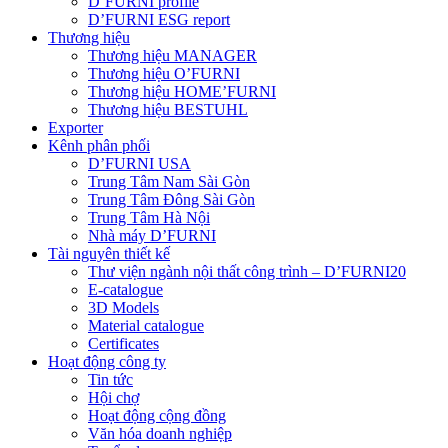
D’FURNI profile
D’FURNI ESG report
Thương hiệu
Thương hiệu MANAGER
Thương hiệu O’FURNI
Thương hiệu HOME’FURNI
Thương hiệu BESTUHL
Exporter
Kênh phân phối
D’FURNI USA
Trung Tâm Nam Sài Gòn
Trung Tâm Đông Sài Gòn
Trung Tâm Hà Nội
Nhà máy D’FURNI
Tài nguyên thiết kế
Thư viện ngành nội thất công trình – D’FURNI20
E-catalogue
3D Models
Material catalogue
Certificates
Hoạt động công ty
Tin tức
Hội chợ
Hoạt động cộng đồng
Văn hóa doanh nghiệp