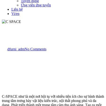
Tuyển dụng
Ứng viên ứng tuyển
Liên hệ
Vi/en
Dự án
Office - Văn phòng
C SPACE
By
dfurni_adm
No Comments
C-SPACE như là một nơi hội tụ với nhiều tiện ích cho sự hình thành
trung tâm trưng bày vật liệu kiến trúc, nội thất phong phú và đa
dạng. Phát triển thành một trung tâm cảm thụ ánh sáng. Tạo ra một