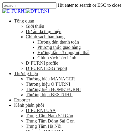
Hit enter to search or ESC to close
Tổng quan
Giới thiệu
Dự án đã thực hiện
Chính sách bán hàng
Hướng dẫn thanh toán
Phương thức giao hàng
Hướng dẫn sử dụng nội thất
Chính sách bảo hành
D’FURNI profile
D’FURNI ESG report
Thương hiệu
Thương hiệu MANAGER
Thương hiệu O’FURNI
Thương hiệu HOME’FURNI
Thương hiệu BESTUHL
Exporter
Kênh phân phối
D’FURNI USA
Trung Tâm Nam Sài Gòn
Trung Tâm Đông Sài Gòn
Trung Tâm Hà Nội