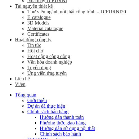
Nhà máy D’FURNI
Tài nguyên thiết kế
Thư viện ngành nội thất công trình – D’FURNI20
E-catalogue
3D Models
Material catalogue
Certificates
Hoạt động công ty
Tin tức
Hội chợ
Hoạt động cộng đồng
Văn hóa doanh nghiệp
Tuyển dụng
Ứng viên ứng tuyển
Liên hệ
Vi/en
Tổng quan
Giới thiệu
Dự án đã thực hiện
Chính sách bán hàng
Hướng dẫn thanh toán
Phương thức giao hàng
Hướng dẫn sử dụng nội thất
Chính sách bảo hành