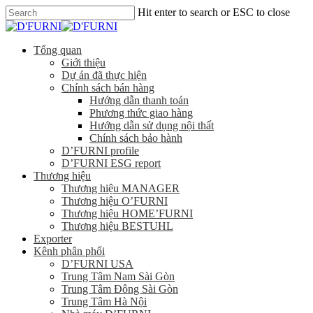
Hit enter to search or ESC to close
Tổng quan
Giới thiệu
Dự án đã thực hiện
Chính sách bán hàng
Hướng dẫn thanh toán
Phương thức giao hàng
Hướng dẫn sử dụng nội thất
Chính sách bảo hành
D’FURNI profile
D’FURNI ESG report
Thương hiệu
Thương hiệu MANAGER
Thương hiệu O’FURNI
Thương hiệu HOME’FURNI
Thương hiệu BESTUHL
Exporter
Kênh phân phối
D’FURNI USA
Trung Tâm Nam Sài Gòn
Trung Tâm Đông Sài Gòn
Trung Tâm Hà Nội