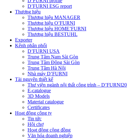
D’FURNI profile
D’FURNI ESG report
Thương hiệu
Thương hiệu MANAGER
Thương hiệu O’FURNI
Thương hiệu HOME’FURNI
Thương hiệu BESTUHL
Exporter
Kênh phân phối
D’FURNI USA
Trung Tâm Nam Sài Gòn
Trung Tâm Đông Sài Gòn
Trung Tâm Hà Nội
Nhà máy D’FURNI
Tài nguyên thiết kế
Thư viện ngành nội thất công trình – D’FURNI20
E-catalogue
3D Models
Material catalogue
Certificates
Hoạt động công ty
Tin tức
Hội chợ
Hoạt động cộng đồng
Văn hóa doanh nghiệp