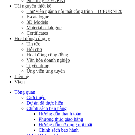
Nhà máy D’FURNI
Tài nguyên thiết kế
Thư viện ngành nội thất công trình – D’FURNI20
E-catalogue
3D Models
Material catalogue
Certificates
Hoạt động công ty
Tin tức
Hội chợ
Hoạt động cộng đồng
Văn hóa doanh nghiệp
Tuyển dụng
Ứng viên ứng tuyển
Liên hệ
Vi/en
Tổng quan
Giới thiệu
Dự án đã thực hiện
Chính sách bán hàng
Hướng dẫn thanh toán
Phương thức giao hàng
Hướng dẫn sử dụng nội thất
Chính sách bảo hành