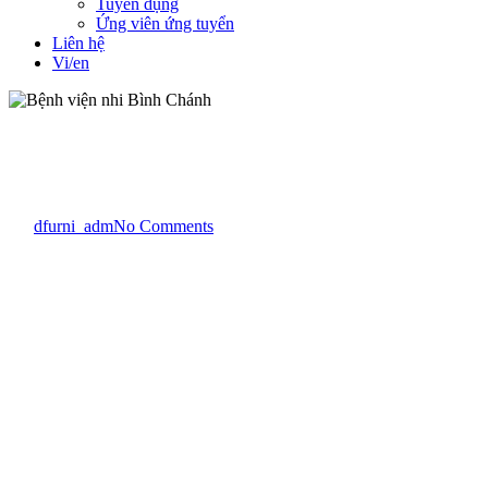
Tuyển dụng
Ứng viên ứng tuyển
Liên hệ
Vi/en
Medical - Y tế
Băng chờ công cộng
Bệnh viện nhi Bình Chánh
By
dfurni_adm
No Comments