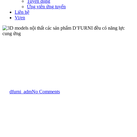
Tuyển dụng
Ứng viên ứng tuyển
Liên hệ
Vi/en
Tin tức
3D models nội thất các sản
phẩm D’FURNI đều có năng
lực cung ứng
By
dfurni_adm
No Comments