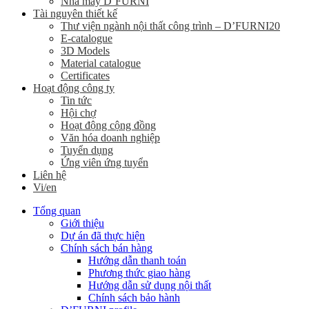
Nhà máy D’FURNI
Tài nguyên thiết kế
Thư viện ngành nội thất công trình – D’FURNI20
E-catalogue
3D Models
Material catalogue
Certificates
Hoạt động công ty
Tin tức
Hội chợ
Hoạt động cộng đồng
Văn hóa doanh nghiệp
Tuyển dụng
Ứng viên ứng tuyển
Liên hệ
Vi/en
Tổng quan
Giới thiệu
Dự án đã thực hiện
Chính sách bán hàng
Hướng dẫn thanh toán
Phương thức giao hàng
Hướng dẫn sử dụng nội thất
Chính sách bảo hành