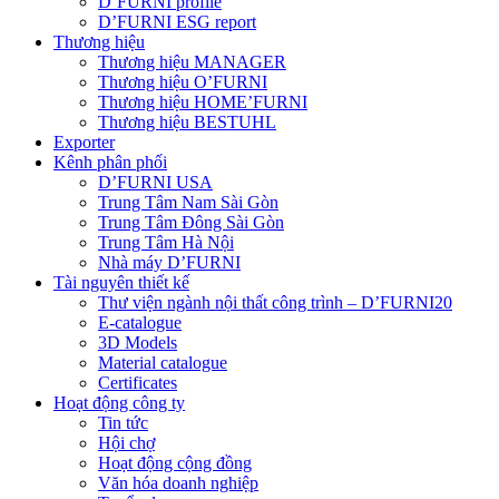
D’FURNI profile
D’FURNI ESG report
Thương hiệu
Thương hiệu MANAGER
Thương hiệu O’FURNI
Thương hiệu HOME’FURNI
Thương hiệu BESTUHL
Exporter
Kênh phân phối
D’FURNI USA
Trung Tâm Nam Sài Gòn
Trung Tâm Đông Sài Gòn
Trung Tâm Hà Nội
Nhà máy D’FURNI
Tài nguyên thiết kế
Thư viện ngành nội thất công trình – D’FURNI20
E-catalogue
3D Models
Material catalogue
Certificates
Hoạt động công ty
Tin tức
Hội chợ
Hoạt động cộng đồng
Văn hóa doanh nghiệp