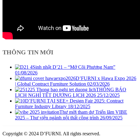
THÔNG TIN MỚI
Sinh nhật D’21 – “Mở Cõi Phương Nam”
01/08/2026
D’FURNI x Hawa Expo 2026
| Global Contract Furniture Solution
02/03/2026
THÔNG BÁO
LỊCH NGHỈ TẾT DƯƠNG LỊCH 2026
25/12/2025
D’FURNI TẠI SEE+ Design Fair 2025: Contract
Furniture Industry Library
18/12/2025
Thư mời tham dự Triển lãm VIBE
2025 – Thư viện ngành nội thất công trình
26/09/2025
Copyright © 2024 D’FURNI. All rights reserved.