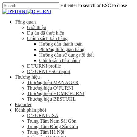
Hit enter to search or ESC to close
Tổng quan
Giới thiệu
Dự án đã thực hiện
Chính sách bán hàng
Hướng dẫn thanh toán
Phương thức giao hàng
Hướng dẫn sử dụng nội thất
Chính sách bảo hành
D’FURNI profile
D’FURNI ESG report
Thương hiệu
Thương hiệu MANAGER
Thương hiệu O’FURNI
Thương hiệu HOME’FURNI
Thương hiệu BESTUHL
Exporter
Kênh phân phối
D’FURNI USA
Trung Tâm Nam Sài Gòn
Trung Tâm Đông Sài Gòn
Trung Tâm Hà Nội