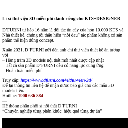
Lì xì thư viện 3D miễn phí dành riêng cho KTS+DESIGNER
D’FURNI tự hào 16 năm là đối tác tin cậy của hơn 10.000 KTS và
Nhà thiết kế, chúng tôi thấu hiểu “nỗi đau” tác phẩm không có sản
phẩm thể hiện đúng concept.
Xuân 2021, D’FURNI gửi đến anh chị thư viện thiết kế ấn tượng
với
– Hàng trăm 3D models nội thất mới nhất được cập nhật
– Tất cả sản phẩm D’FURNI đều có năng lực cung ứng
– Hoàn toàn miễn phí
Truy cập:
https://www.dfurni.com/vi/thu-vien-3d/
Để lại thông tin liên hệ để nhận được báo giá cho các mẫu 3D
models trên.
Hotline:
1900 636 884
—
Hệ thống phân phối sỉ nội thất D’FURNI
“Chuyên nghiệp từng phân khúc, hiệu quả từng dự án”