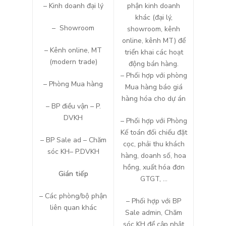
– Kinh doanh đại lý
phận kinh doanh
khác (đại lý,
– Showroom
showroom, kênh
online, kênh MT) để
– Kênh online, MT
triển khai các hoạt
(modern trade)
động bán hàng.
– Phối hợp với phòng
– Phòng Mua hàng
Mua hàng báo giá
hàng hóa cho dự án
– BP điều vận – P.
DVKH
– Phối hợp với Phòng
Kế toán đối chiếu đặt
– BP Sale ad – Chăm
cọc, phải thu khách
sóc KH– P.DVKH
hàng, doanh số, hoa
hồng, xuất hóa đơn
Gián tiếp
GTGT, …
– Các phòng/bộ phận
– Phối hợp với BP
liên quan khác
Sale admin, Chăm
sóc KH để cập nhật